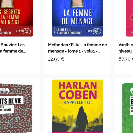
Bouvier: Les
Mcfadden/Filiu: La femme de
Vanthie
 la femme de
menage - tome 1 - vol01 -
niveau 
me 2 - vol02 -
audio
22,90 €
67,70