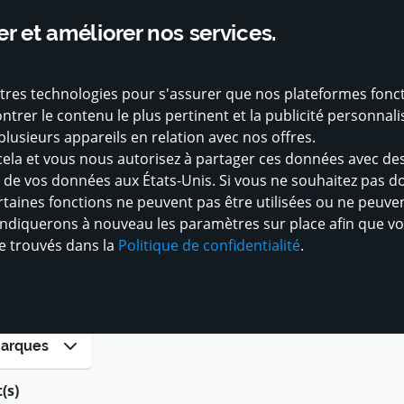
ssé 4.8 sur Google avec plus de 1 200 avis
Soutenu par des partenaires so
r et améliorer nos services.
Chan
autres technologies pour s'assurer que nos plateformes fonc
MADE IN LUXEMBOURG
COMMERÇANTS
r le contenu le plus pertinent et la publicité personnalisé
lusieurs appareils en relation avec nos offres.
cela et vous nous autorisez à partager ces données avec des
nt de vos données aux États-Unis. Si vous ne souhaitez pas
taines fonctions ne peuvent pas être utilisées ou ne peuven
s indiquerons à nouveau les paramètres sur place afin que v
re trouvés dans la
Politique de confidentialité
.
arques
(s)