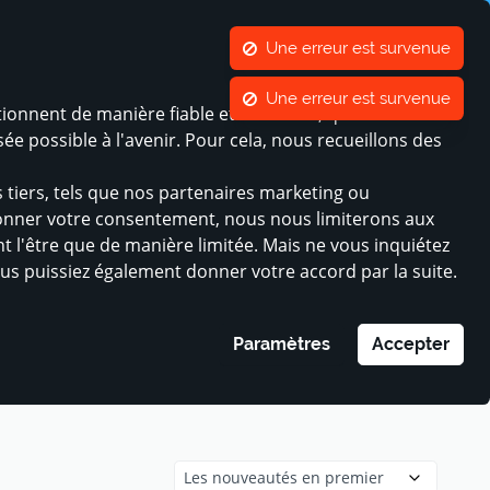
lides du secteur public
Contact
ger de langue
CONTRASTE
MON COMPTE
LISTE DE FAVORIS
PANIER
tionnent de manière fiable et sécurisée, que nous
Inscrivez votre commerce
MINI-ENTREPRISES
e possible à l'avenir. Pour cela, nous recueillons des
 tiers, tels que nos partenaires marketing ou
 donner votre consentement, nous nous limiterons aux
t l'être que de manière limitée. Mais ne vous inquiétez
ous puissiez également donner votre accord par la suite.
Paramètres
Accepter