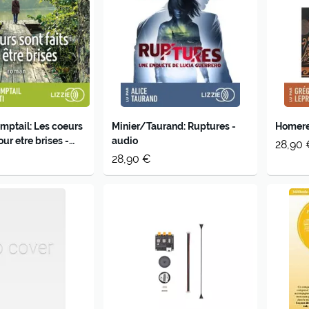
ptail: Les coeurs
Minier/Taurand: Ruptures -
Homere:
our etre brises -
audio
28,90 
28,90 €