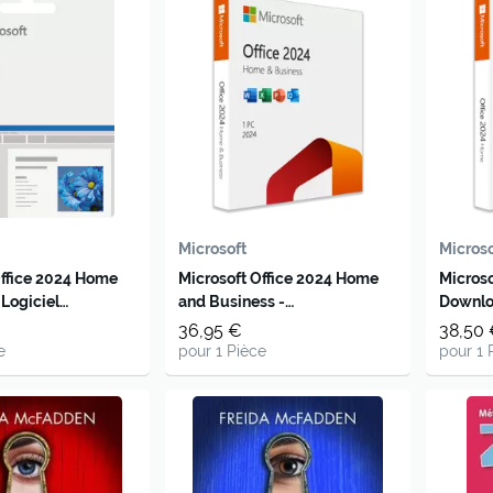
Microsoft
Microso
Office 2024 Home
Microsoft Office 2024 Home
Microso
Logiciel
and Business -
Downl
e moderne pour un
Téléchargement
36,95 €
38,50
onnel
e
pour 1 Pièce
pour 1 