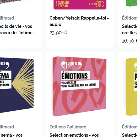
llimard
Coben/Yefsah: Rappelle-toi -
Édition
audio
cits de vie - vos
Selecti
23,90 €
coeur de l'intime -
oreille
audio
16,90 
llimard
Éditions Gallimard
Édition
inema - vos
Selection emotions - vos
Selecti