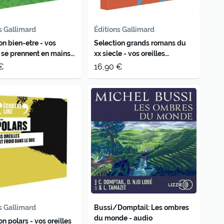
s Gallimard
Éditions Gallimard
on bien-etre - vos
Selection grands romans du
s se prennent en mains -
xx siecle - vos oreilles
ecoutent ce qu'elles ont
€
16,90 €
toujours voulu lire - a
s Gallimard
Bussi/Domptail: Les ombres
du monde - audio
on polars - vos oreilles