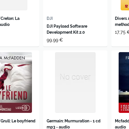
Creton: La
DJI
Divers 
 audio
methode
DJI Payload Software
lecons 
17,75 
Development Kit 2.0
accomp
99,99 €
compac
rull: Le boyfriend
Germain: Murmuration - 1 cd
Mcfadde
mp3 - audio
audio