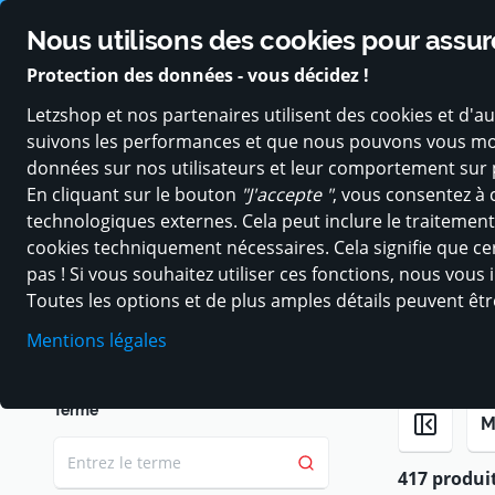
150.000 utilisateurs et 400 vendeurs nous font confiance
Cla
Nous utilisons des cookies pour assure
Protection des données - vous décidez !
Letzshop et nos partenaires utilisent des cookies et d'
CATÉGORIES
PROMOTIONS
CHÈQUE-CADEAU
suivons les performances et que nous pouvons vous montre
données sur nos utilisateurs et leur comportement sur p
En cliquant sur le bouton
"J'accepte "
, vous consentez à 
technologiques externes. Cela peut inclure le traiteme
cookies techniquement nécessaires. Cela signifie que cer
Acheter à Luxembourg
Logiciels
pas ! Si vous souhaitez utiliser ces fonctions, nous vou
Logiciels
Toutes les options et de plus amples détails peuvent êt
Mentions légales
Terme
M
417 produit