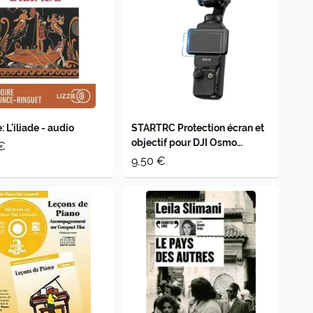
 L'iliade - audio
STARTRC Protection écran et
objectif pour DJI Osmo
€
Pocket 4/3
9,50 €