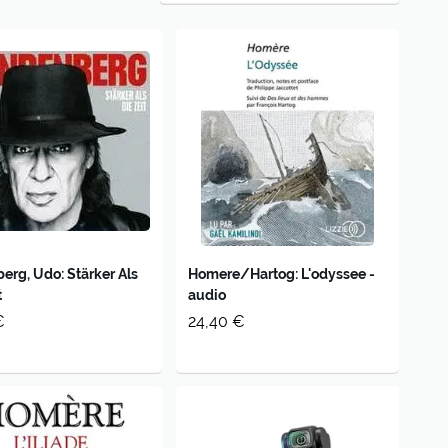
erg, Udo: Stärker Als
Homere/Hartog: L'odyssee -
t
audio
€
24,40 €