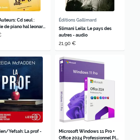
Auteurs: Cd seul :
Éditions Gallimard
 de piano hal leonard
Slimani Leila: Le pays des
de piano, volume 3 -
€
autres - audio
agnement sur
21,90 €
t disc
n/Yefsah: La prof -
Microsoft Windows 11 Pro +
Office 2024 Professionnel Plus