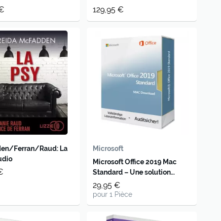
LTSC
 €
129,95 €
en/Ferran/Raud: La
Microsoft
udio
Microsoft Office 2019 Mac
€
Standard – Une solution
bureautique performante
29,95 €
pour de multiples usages
pour 1 Pièce