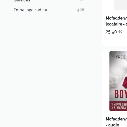
Services
Emballage cadeau
406
Mcfadden/
locataire -
25,90 €
Mcfadden/G
- audio