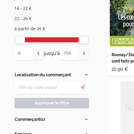
14 - 22 €
22 - 26 €
à partir de 26 €
jusqu’à
€
€
Rosnay/Dom
sont faits p
audio
22,90 €
Localisation du commerçant
Appliquer le filtre
Commerçant(s)