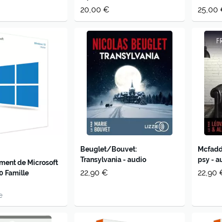
20,00 €
25,00
Beuglet/Bouvet:
Mcfadd
Transylvania - audio
psy - a
ment de Microsoft
22,90 €
22,90 
 Famille
e