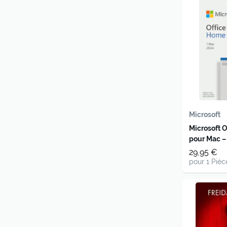
Microsoft
Microsoft 
pour Mac – 
bureautiqu
29,95 €
usage pers
pour 1 Pièc