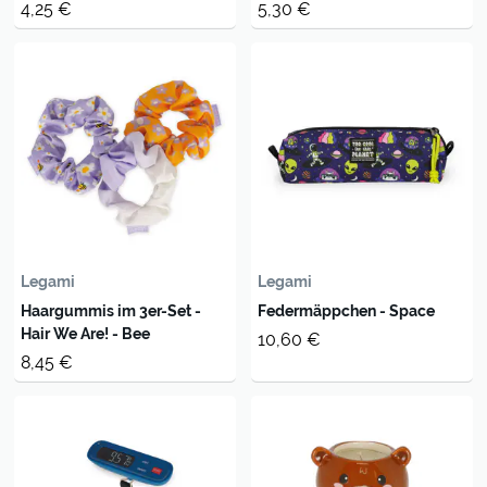
4,25 €
5,30 €
Legami
Legami
Haargummis im 3er-Set -
Federmäppchen - Space
Hair We Are! - Bee
10,60 €
8,45 €