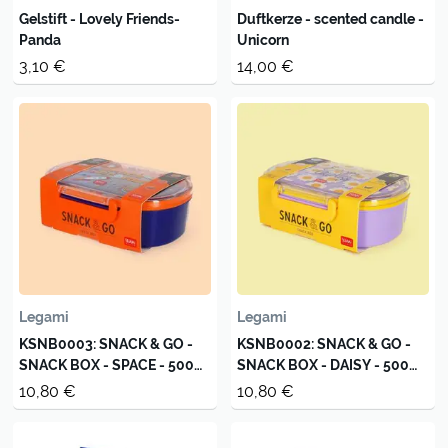
Gelstift - Lovely Friends-
Duftkerze - scented candle -
Panda
Unicorn
3,10 €
14,00 €
Legami
Legami
KSNB0003: SNACK & GO -
KSNB0002: SNACK & GO -
SNACK BOX - SPACE - 500
SNACK BOX - DAISY - 500
ML
ML
10,80 €
10,80 €