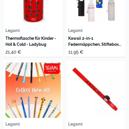
Legami
Legami
Thermoflasche für Kinder -
Kawaii 2-in-1
Hot & Cold - Ladybug
Federmäppchen, Stiftebox
von Legami
21,40 €
11,95 €
Legami
Legami