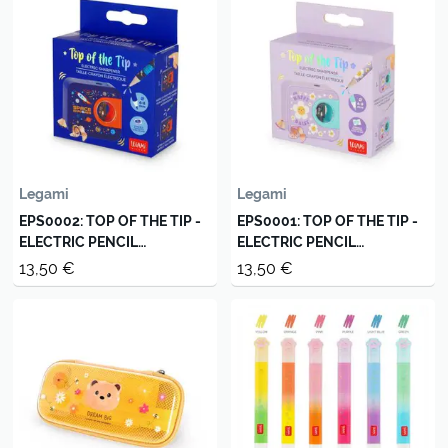
Legami
Legami
EPS0002: TOP OF THE TIP -
EPS0001: TOP OF THE TIP -
ELECTRIC PENCIL
ELECTRIC PENCIL
SHARPENER - SPACE
SHARPENER - DAISY
13,50 €
13,50 €