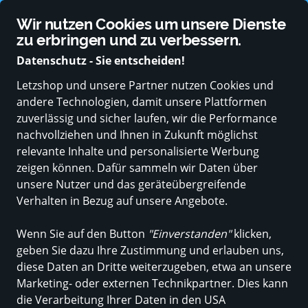
Unterstützt von starken Partnern aus dem öffentlichen Sektor
Wir nutzen Cookies um unsere Dienste
Sprache ändern
zu erbringen und zu verbessern.
Datenschutz - Sie entscheiden!
Letzshop und unsere Partner nutzen Cookies und
andere Technologien, damit unsere Plattformen
ALLE KATEGORIEN
NEUE PRODUKTE
ANGEBOTE
BABY & KLEI
zuverlässig und sicher laufen, wir die Performance
nachvollziehen und Ihnen in Zukunft möglichst
Legami
relevante Inhalte und personalisierte Werbung
zeigen können. Dafür sammeln wir Daten über
unsere Nutzer und das geräteübergreifende
Verhalten in Bezug auf unsere Angebote.
Alle Produkte
Wenn Sie auf den Button
"Einverstanden"
klicken,
geben Sie dazu Ihre Zustimmung und erlauben uns,
diese Daten an Dritte weiterzugeben, etwa an unsere
ALLE FILTER
Marketing- oder externen Technikpartner. Dies kann
die Verarbeitung Ihrer Daten in den USA