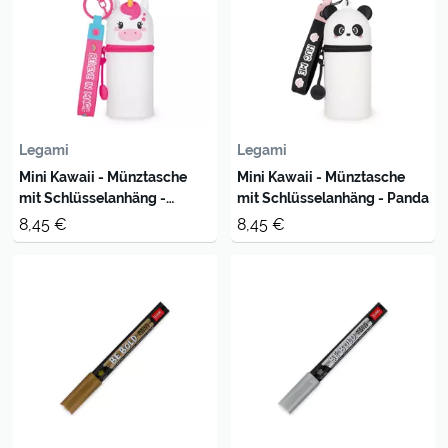
Legami
Legami
Mini Kawaii - Münztasche
Mini Kawaii - Münztasche
mit Schlüsselanhäng -
mit Schlüsselanhäng - Panda
Unicorn
8,45 €
8,45 €