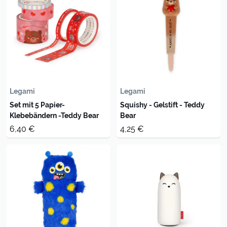
Legami
Legami
Set mit 5 Papier-
Squishy - Gelstift - Teddy
Klebebändern -Teddy Bear
Bear
6,40 €
4,25 €