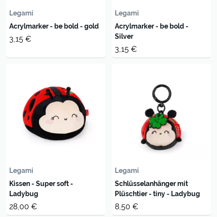
Legami
Legami
Acrylmarker - be bold - gold
Acrylmarker - be bold -
Silver
3,15 €
3,15 €
Legami
Legami
Kissen - Super soft -
Schlüsselanhänger mit
Ladybug
Plüschtier - tiny - Ladybug
28,00 €
8,50 €