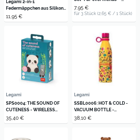
Legami 2-in-1
LIMITED EDITION -
7,95 €
Federmäppchen aus Silikon
für 3 Stück (2,65 € / 1 Stück)
- Kawaii - Hund
11,95 €
Legami
Legami
SPS0004: THE SOUND OF
SSBL0006: HOT & COLD -
CUTENESS - WIRELESS
VACUUM BOTTLE -
SPEAKER WITH STAND -
BUTTERFLY - 800 ML
35,40 €
38,10 €
PANDA