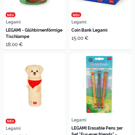
NEU
NEU
Legami
Legami
LEGAMI - Glühbirnenförmige
Coin Bank Legami
Tischlampe
15,00 €
18,00 €
Legami
NEU
LEGAMI Erasable Pens 3er
Legami
Set "Fur-ever friends" -