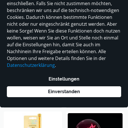
einschließen. Falls Sie nicht zustimmen möchten,
288 Produkte
beschränken wir uns auf die technisch-notwendigen
Cookies. Dadurch können bestimmte Funktionen
nicht oder nur eingeschränkt genutzt werden. Aber
keine Sorge! Wenn Sie diese Funktionen doch nutzen
wollen, weisen wir Sie an Ort und Stelle noch einmal
auf die Einstellungen hin, damit Sie auch im
Nachhinein Ihre Freigabe erteilen können. Alle
Optionen und weitere Details finden Sie in der
Datenschutzerklärung
.
Einstellungen
Legami
NEU
LEGAMI Kids Thermosflasche
Legami
Einverstanden
HOT & COLD BFF
Stand-ink OVATION Dino
19,95 €
5,00 €