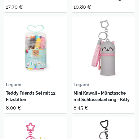
ML
17,70 €
10,80 €
Legami
Legami
Teddy Friends Set mit 12
Mini Kawaii - Münztasche
Filzstiften
mit Schlüsselanhäng - Kitty
8,00 €
8,45 €