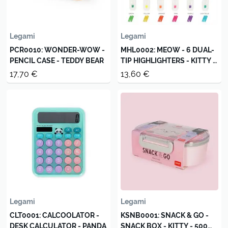
Legami
Legami
PCR0010: WONDER-WOW -
MHL0002: MEOW - 6 DUAL-
PENCIL CASE - TEDDY BEAR
TIP HIGHLIGHTERS - KITTY -
MULTICOLOR INK
17,70 €
13,60 €
Legami
Legami
CLT0001: CALCOOLATOR -
KSNB0001: SNACK & GO -
DESK CALCULATOR - PANDA
SNACK BOX - KITTY - 500