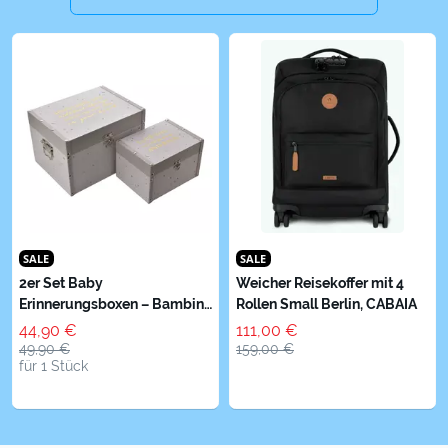
SALE
SALE
2er Set Baby
Weicher Reisekoffer mit 4
Erinnerungsboxen – Bambino
Rollen Small Berlin, CABAIA
by Juliana
44,90 €
111,00 €
49,90 €
159,00 €
für 1 Stück