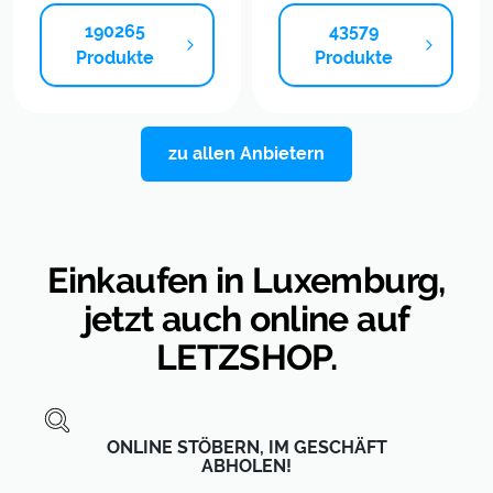
190265
43579
vom
vom
Produkte
Produkte
Anbieter
Anbieter
Librairie
Globus
Ernster
Baumarkt
zu allen Anbietern
Einkaufen in Luxemburg,
jetzt auch online auf
LETZSHOP.
ONLINE STÖBERN, IM GESCHÄFT
ABHOLEN!