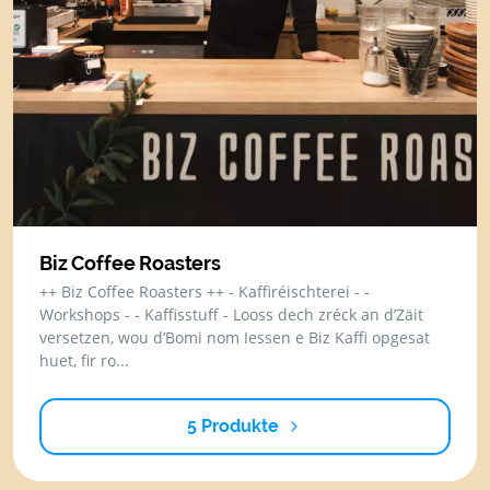
Biz Coffee Roasters
++ Biz Coffee Roasters ++ - Kaffiréischterei - -
Workshops - - Kaffisstuff - Looss dech zréck an d’Zäit
versetzen, wou d’Bomi nom Iessen e Biz Kaffi opgesat
huet, fir ro...
5 Produkte
vom
Anbieter
Biz