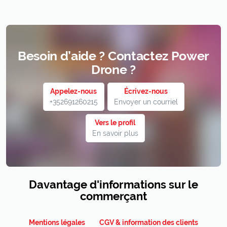
Besoin d’aide ? Contactez Power
Drone ?
Appelez-nous
Écrivez-nous
+352691260215
Envoyer un courriel
Vers le profil
En savoir plus
Davantage d'informations sur le
commerçant
Mentions légales
CGV & information des clients