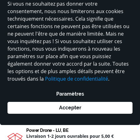
Si vous ne souhaitez pas donner votre
consentement, nous nous limiterons aux cookies
DJI Mini 5 Pro - DJI Care Refresh -
techniquement nécessaires. Cela signifie que
Forfait 1 an
certaines fonctions ne peuvent pas être utilisées ou
Prix
85,00 €
ne peuvent l'être que de manière limitée. Mais ne
TVA incluse,
frais d'expédition supplémentaires
vous inquiétez pas ! Si vous souhaitez utiliser ces
fonctions, nous vous indiquerons à nouveau les
Il ne reste plus que moins de 3 articles dans la
boutique.
paramètres sur place afin que vous puissiez
également donner votre accord par la suite. Toutes
les options et de plus amples détails peuvent être
AJOUTER AU PANIER
trouvés dans la
Politique de confidentialité
.
Paramètres
En stock – prêt à être expédié immédiatement !
Vous avez une question sur le produit ? Contactez-
Accepter
nous !
Power Drone - LU, BE
Livraison 1-2 jours ouvrables pour
5,00 €