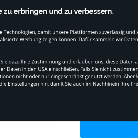
ei Google mit 1.200+ Bewertungen mit 4,8 bewertet
Unterstützt von sta
 zu erbringen und zu verbessern.
S
 Technologien, damit unsere Plattformen zuverlässig und s
MADE IN LUXEMBOURG
ANBIETER
onalisierte Werbung zeigen können. Dafür sammeln wir Date
 Sie dazu Ihre Zustimmung und erlauben uns, diese Daten a
Gartenbau
Gartenwerkzeuge
Schubkarren
Güde Gartenwa
er Daten in den USA einschließen. Falls Sie nicht zustimme
onen nicht oder nur eingeschränkt genutzt werden. Aber k
 die Einstellungen hin, damit Sie auch im Nachhinein Ihre F
Güde Garte
Preis
74,99 €
inkl. MwSt.,
z