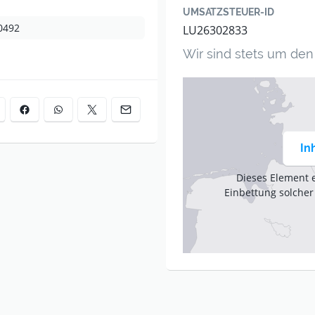
ien. Dank der hilfreichen
UMSATZSTEUER-ID
eiten im Garten zum
0492
LU26302833
 sich Ihre Gartenarbeit!
Wir sind stets um de
In
Dieses Element 
Einbettung solcher