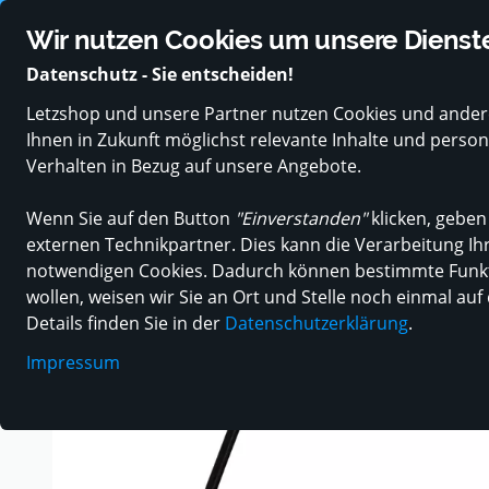
Über 150.000 Nutzer und 400 lokale Händler vertrauen uns
B
Wir nutzen Cookies um unsere Dienste
Datenschutz - Sie entscheiden!
Letzshop und unsere Partner nutzen Cookies und andere
PRODUKTKATEGORIEN
ANGEBOTE
GUTSCHEINE
Ihnen in Zukunft möglichst relevante Inhalte und pers
Verhalten in Bezug auf unsere Angebote.
Wenn Sie auf den Button
"Einverstanden"
klicken, geben
Einkaufen in Luxemburg
Heim & Garten
Rasen & Garten
externen Technikpartner. Dies kann die Verarbeitung Ihr
notwendigen Cookies. Dadurch können bestimmte Funkti
wollen, weisen wir Sie an Ort und Stelle noch einmal auf
Details finden Sie in der
Datenschutzerklärung
.
Impressum