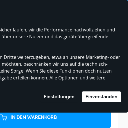
rken Partnern aus dem öffentlichen Sektor
Kontakt
prache ändern
KONTRAST
KONTO
WUNSCHLISTE
WARENKORB
icher laufen, wir die Performance nachvollziehen und
Mein Geschäft anmelden
MINI-UNTERNEHMEN
n über unsere Nutzer und das geräteübergreifende
n Dritte weiterzugeben, etwa an unsere Marketing- oder
gen GGW 250
n möchten, beschränken wir uns auf die technisch-
eine Sorge! Wenn Sie diese Funktionen doch nutzen
reigabe erteilen können. Alle Optionen und weitere
nwagen GGW 250
Einstellungen
Einverstanden
zgl. Versandkosten
IN DEN WARENKORB