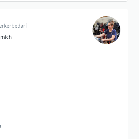
erkerbedarf
emich
R