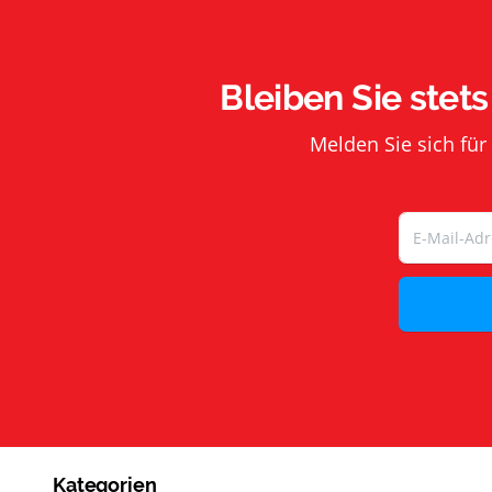
Material: Metall, Kunststoff
Material Felge: Metall
Material Gestell: Stahl
Bleiben Sie stets
Material Mulde: Kunststoff
Melden Sie sich für
Technische Daten
Ausführung Rad: Kugelgelagert
Fassungsvermögen: 75 Liter
Tragfähigkeit (max.): 250 kg
Volumen: 75 l
Kategorien