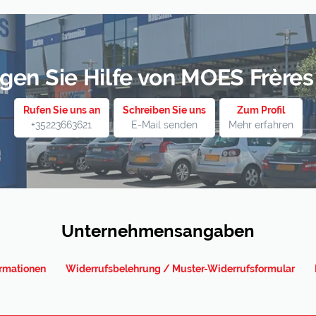
inderspielzeug und von
 keine Bremse, darf daher
den. Es dürfen keine
n langsam ziehen.
gen Sie Hilfe von MOES Frères S
Rufen Sie uns an
Schreiben Sie uns
Zum Profil
+35223663621
E-Mail senden
Mehr erfahren
Unternehmensangaben
rmationen
Widerrufsbelehrung / Muster-Widerrufsformular