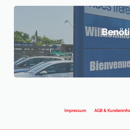
Artikelhinweis: Der Gartenwagen darf nicht als K
Kindern benutzt werden. Der Gartenwagen besitzt
nicht auf unebenen Untergründen aufgestellt wer
Personen oder Tiere befördert werden. Bei Kurve
Benöti
Lieferung
Lieferhinweise: muss montiert werden
Lieferumfang: 1x Wanne, 1x Gestell, 4x Räder
Maßangaben
Höhe: 91 cm
Länge: 110 cm
Breite: 50 cm
Raddurchmesser: 25 cm
Impressum
AGB & Kundeninfo
Materialangaben