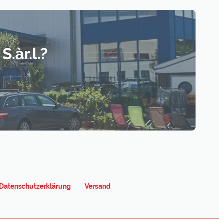
.àr.l.?
Datenschutzerklärung
Versand