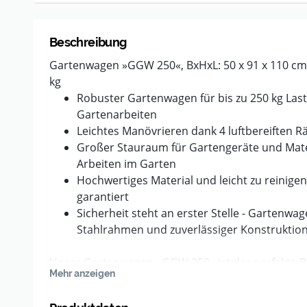
Beschreibung
Gartenwagen »GGW 250«, BxHxL: 50 x 91 x 110 cm,
kg
Robuster Gartenwagen für bis zu 250 kg Last -
Gartenarbeiten
Leichtes Manövrieren dank 4 luftbereiften R
Großer Stauraum für Gartengeräte und Materi
Arbeiten im Garten
Hochwertiges Material und leicht zu reinigen
garantiert
Sicherheit steht an erster Stelle - Gartenw
Stahlrahmen und zuverlässiger Konstruktio
Unser Gartenwagen »GGW 250« ist der perfekte Beg
Mehr anzeigen
Gartenarbeiten. Mit einer Tragfähigkeit von 250 k
luftbereiften Rädern und einer stabilen Konstruktio