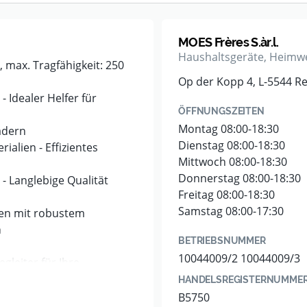
MOES Frères S.àr.l.
Haushaltsgeräte, Heimw
 max. Tragfähigkeit: 250
Op der Kopp 4, L-5544 R
 Idealer Helfer für
ÖFFNUNGSZEITEN
Montag 08:00-18:30
ädern
Dienstag 08:00-18:30
alien - Effizientes
Mittwoch 08:00-18:30
Donnerstag 08:00-18:30
 - Langlebige Qualität
Freitag 08:00-18:30
Samstag 08:00-17:30
agen mit robustem
n
BETRIEBSNUMMER
10044009/2 10044009/3
leiter für Ihre
g, kugelgelagerten
HANDELSREGISTERNUMME
n aus Stahl ist er ideal
B5750